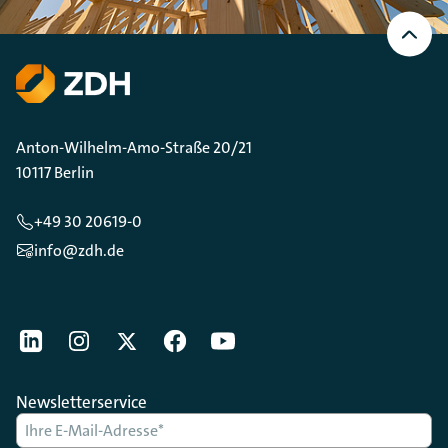
Nach
oben
Scrollen
Anton-Wilhelm-Amo-Straße 20/21
10117 Berlin
+49 30 20619-0
info@zdh.de
[Der ZDH in den Sozialen Netzwerken]
LinkedIn
instagram
Twitter
Facebook
Youtube
Newsletterservice