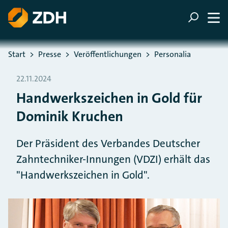
ZUM HAUPTINHALT SPRINGEN
ZUR SUCHE SPRINGEN
Sie befinden sich hier:
Start
Presse
Veröffentlichungen
Personalia
22.11.2024
Handwerkszeichen in Gold für
Dominik Kruchen
Der Präsident des Verbandes Deutscher
Zahntechniker-Innungen (VDZI) erhält das
"Handwerkszeichen in Gold".