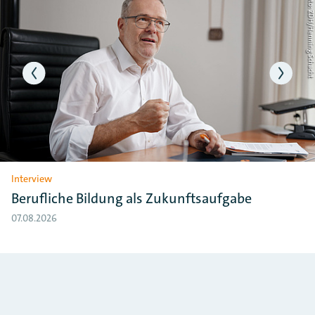
ht
Foto: ZDH/Henning Schac
Interview
Berufliche Bildung als Zukunftsaufgabe
07.08.2026