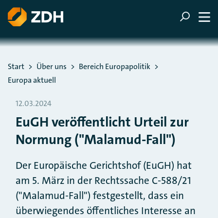
ZUM HAUPTINHALT SPRINGEN
ZUR SUCHE SPRINGEN
Sie befinden sich hier:
Start
Über uns
Bereich Europapolitik
Europa aktuell
12.03.2024
EuGH veröffentlicht Urteil zur
Normung ("Malamud-Fall")
Der Europäische Gerichtshof (EuGH) hat
am 5. März in der Rechtssache C-588/21
("Malamud-Fall") festgestellt, dass ein
überwiegendes öffentliches Interesse an