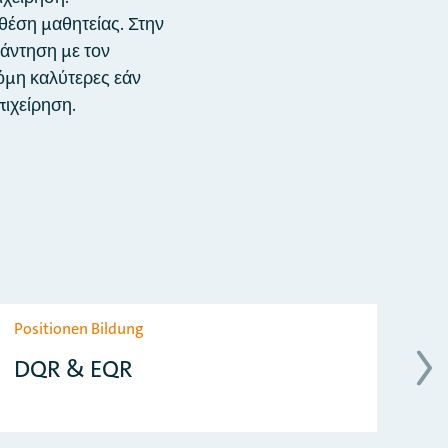
θέση μαθητείας. Στην
νάντηση με τον
όμη καλύτερες εάν
πιχείρηση.
Positionen Bildung
Au
DQR & EQR
A
A