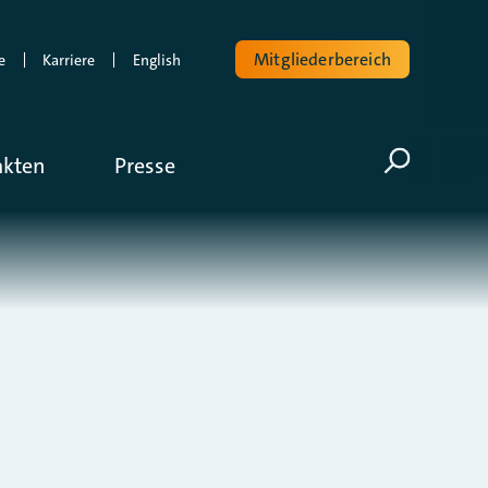
Mitgliederbereich
e
Karriere
English
Volltextsuche
akten
Presse
Suche öf