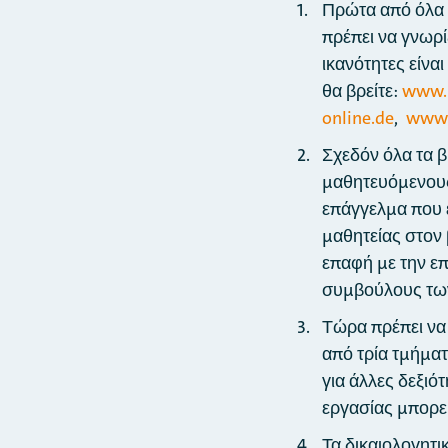
Πρώτα από όλα 
πρέπει να γνωρί
ικανότητες είνα
θα βρείτε:
www.
online.de
,
www.
Σχεδόν όλα τα β
μαθητευόμενους 
επάγγελμα που 
μαθητείας στον 
επαφή με την επ
συμβούλους των
Τώρα πρέπει να 
από τρία τμήματ
για άλλες δεξιό
εργασίας μπορεί
Τα δικαιολογητι