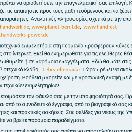
πρέπει να οριοθετήσετε την επαγγελματική σας επιλογή.
ζει τις απαιτήσεις προς τους μαθητευόμενους και να ξέρει 
ι απαραίτητες. Αναλυτικές πληροφορίες σχετικά με την επ
handwerk.de
,
www.planet-beruf.de
,
www.handfest-
handwerks-power.de
ιοτεχνικά επιμελητήρια στη Γερμανία προσφέρουν πύλες 
στο ίντερνετ. Εκεί θα ενημερωθείτε για τις ελεύθερες θέσ
επιθυμείτε ή σε παρόμοια επαγγέλματα. Εδώ θα πάτε στις
βιοτεχνικό κλάδο,
Lehrstellenradar
.
Τώρα πρέπει να ακολ
ιχείρηση. Βοήθεια μπορείτε και με προσωπική επαφή με 
 τεχνικών επιμελητηρίων.
ετοιμάσετε τον φάκελό σας με την υποψηφιότητά σας. Πρέ
α: από το συνοδευτικό έγγραφο, από το βιογραφικό σας κ
τητες και πρακτικές ασκήσεις. Στις σελίδες για νέους της
τε να βρείτε παρόμοια παραδείγματα.
κά της υποψηφιότητάς σας πρέπει να αποσταλούν στην επ