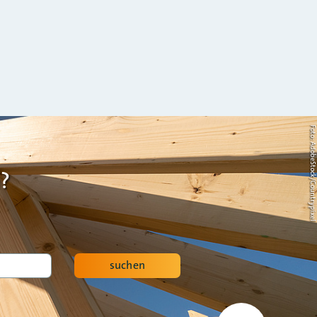
Foto: AdobeStock/Countrypi
?
suchen
Nach