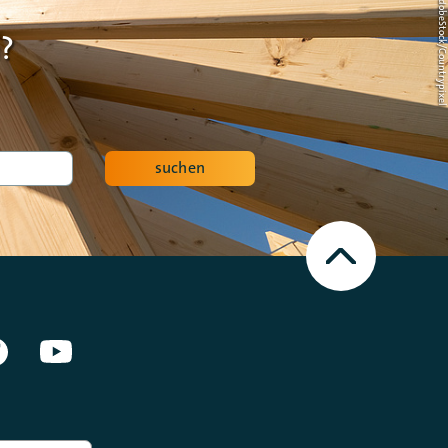
Foto: AdobeStock/Countrypi
?
suchen
Nach
oben
Scrollen
en Netzwerken]
Facebook
Youtube