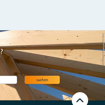
Foto: AdobeStock/Countrypi
?
suchen
Nach
oben