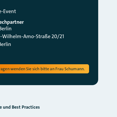
e-Event
echpartner
Berlin
-Wilhelm-Amo-Straße 20/21
Berlin
ragen wenden Sie sich bitte an Frau Schumann.
 und Best Practices