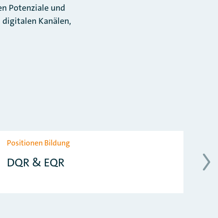
en Potenziale und
digitalen Kanälen,
Positionen Bildung
Au
DQR & EQR
A
A