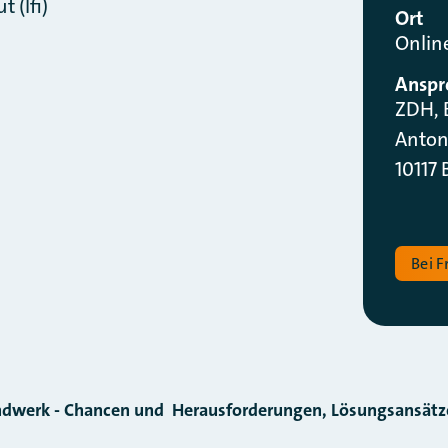
 (lfi)
Ort
Onlin
Anspr
ZDH, 
Anton
10117
Bei F
andwerk - Chancen und Herausforderungen, Lösungsansätze