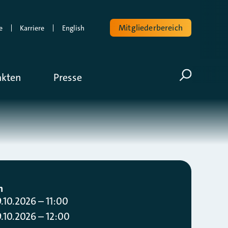
Mitgliederbereich
e
Karriere
English
Volltextsuche
akten
Presse
Suche öf
m
9.10.2026 – 11:00
9.10.2026 – 12:00