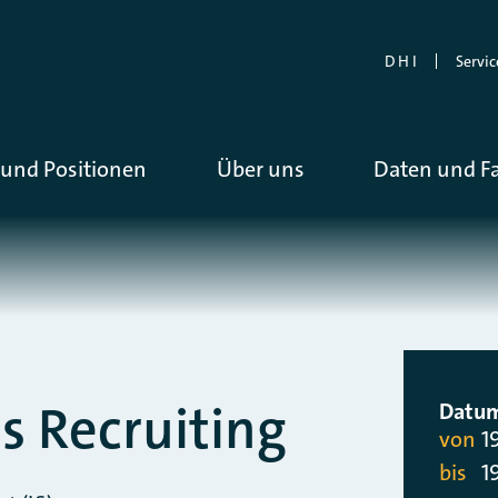
D H I
Servic
und Positionen
Über uns
Daten und F
s Recruiting
Datu
von
1
bis
1