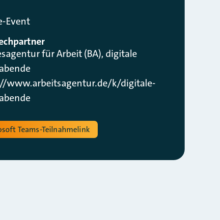
e-Event
echpartner
agentur für Arbeit (BA), digitale
nabende
://www.arbeitsagentur.de/k/digitale-
nabende
osoft Teams-Teilnahmelink