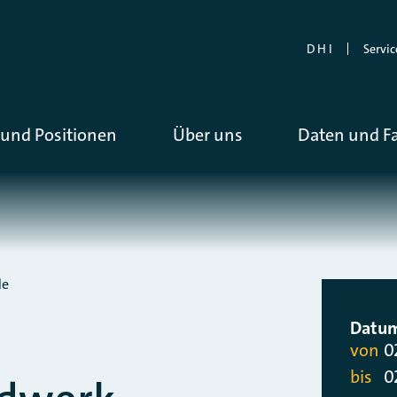
D H I
Servic
und Positionen
Über uns
Daten und F
de
Datu
von
0
bis
0