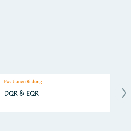
Positionen Bildung
Au
DQR & EQR
A
A