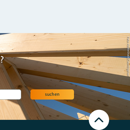
Foto: AdobeStock/Countrypi
?
suchen
Nach
oben
Scrollen