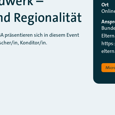
dwerk –
Ort
Onlin
nd Regionalität
Anspr
Bundes
A präsentieren sich in diesem Event
Elter
scher/in, Konditor/in.
https
elter
Micr