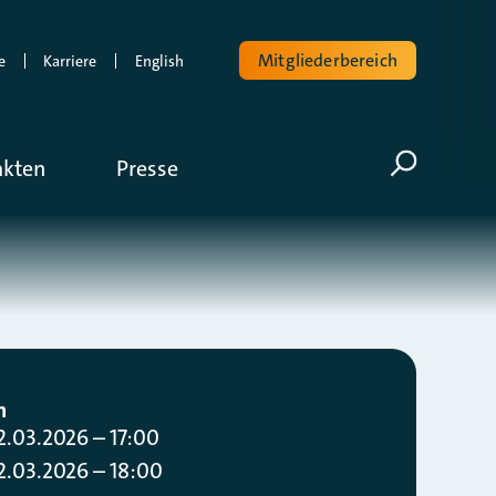
Mitgliederbereich
e
Karriere
English
Volltextsuche
akten
Presse
Suche öf
m
2.03.2026 – 17:00
2.03.2026 – 18:00