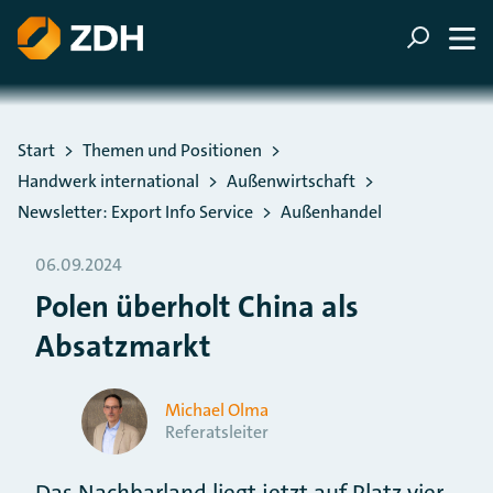
ZUM HAUPTINHALT SPRINGEN
ZUR SUCHE SPRINGEN
Sie befinden sich hier:
Start
Themen und Positionen
Handwerk international
Außenwirtschaft
Newsletter: Export Info Service
Außenhandel
06.09.2024
Polen überholt China als
Absatzmarkt
Michael Olma
Referatsleiter