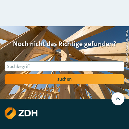
Foto: AdobeStock/Countrypi
Noch nicht das Richtige gefunden?
Suche
suchen
Nach
oben
Scrollen