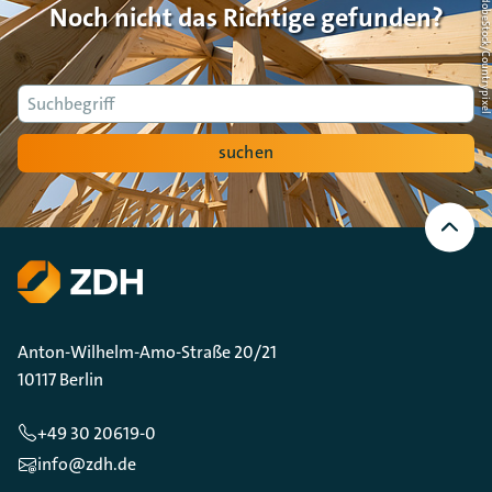
Foto: AdobeStock/Countrypi
Noch nicht das Richtige gefunden?
Suche
suchen
Nach
oben
Scrollen
Anton-Wilhelm-Amo-Straße 20/21
10117 Berlin
+49 30 20619-0
info@zdh.de