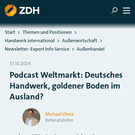
ZUM HAUPTINHALT SPRINGEN
ZUR SUCHE SPRINGEN
Sie befinden sich hier:
Start
Themen und Positionen
Handwerk international
Außenwirtschaft
Newsletter: Export Info Service
Außenhandel
31.10.2024
Podcast Weltmarkt: Deutsches
Handwerk, goldener Boden im
Ausland?
Michael Olma
Referatsleiter