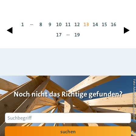
...
1
8
9
10
11
12
13
14
15
16
zurück
vor
...
17
19
Foto: AdobeStock/Countrypi
Noch nicht das Richtige gefunden?
Suche
suchen