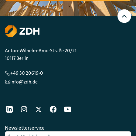
Nach
oben
Scrollen
Anton-Wilhelm-Amo-Straße 20/21
10117 Berlin
+49 30 20619-0
info@zdh.de
[Der ZDH in den Sozialen Netzwerken]
LinkedIn
instagram
Twitter
Facebook
Youtube
Newsletterservice