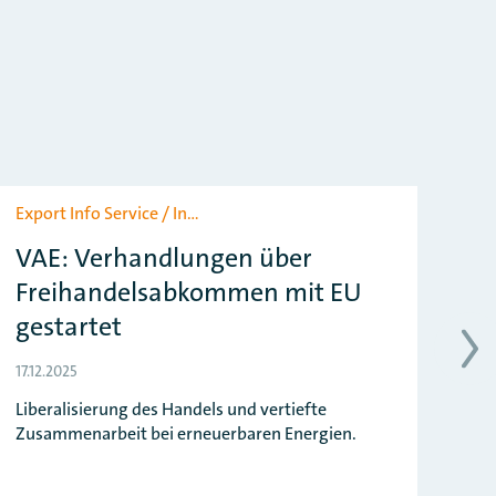
Export Info Service / In…
Exp
VAE: Verhandlungen über
Re
Freihandelsabkommen mit EU
fr
gestartet
17.1
17.12.2025
Deu
Kn
Liberalisierung des Handels und vertiefte
Zusammenarbeit bei erneuerbaren Energien.