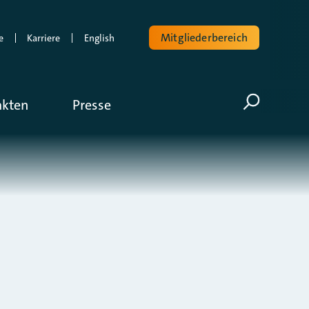
Mitgliederbereich
e
Karriere
English
Volltextsuche
akten
Presse
Suche öf