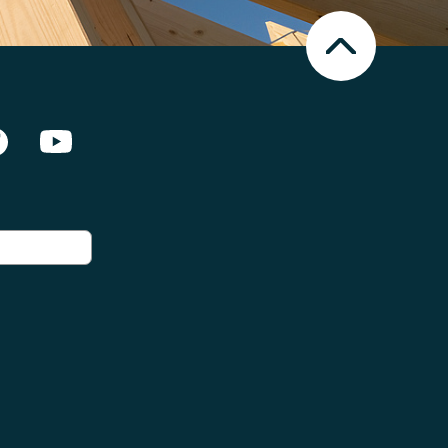
Nach
oben
Scrollen
en Netzwerken]
Facebook
Youtube