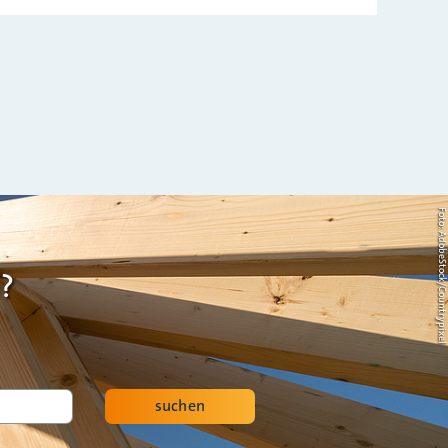
Foto: AdobeStock/Countrypi
?
suchen