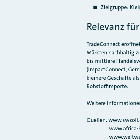
Zielgruppe: Kle
Relevanz für
TradeConnect eröffnet
Märkten nachhaltig zu
bis mittlere Handel
(ImpactConnect, Germ
kleinere Geschäfte als
Rohstoffimporte.
Weitere Informatione
Quellen: www.swzoll.d
www.africa-busines
www.weltweit-erfol