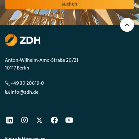
suchen
Nach
oben
Scrollen
Anton-Wilhelm-Amo-Straße 20/21
10117 Berlin
+49 30 20619-0
info@zdh.de
[Der ZDH in den Sozialen Netzwerken]
LinkedIn
instagram
Twitter
Facebook
Youtube