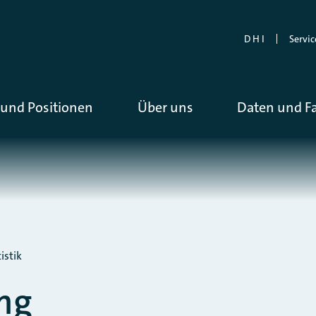
D H I
Servic
und Positionen
Über uns
Daten und F
istik
ng