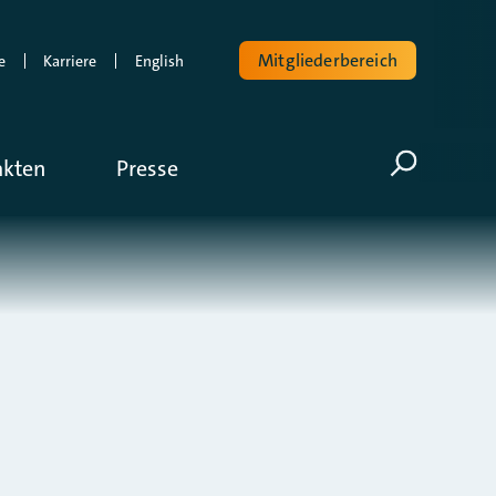
Mitgliederbereich
e
Karriere
English
Volltextsuche
akten
Presse
Suche öf