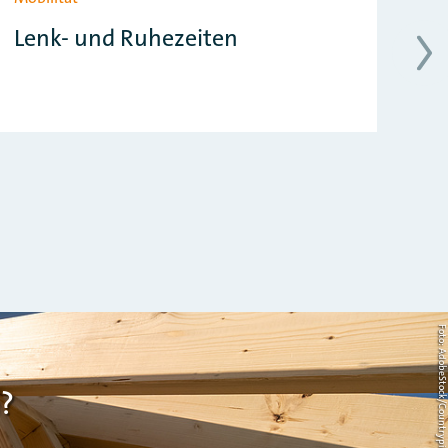
Lenk- und Ruhezeiten
L
Foto: AdobeStock/Countrypi
?