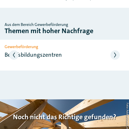
Aus dem Bereich Gewerbeförderung
Themen mit hoher Nachfrage
Slider überspringen
Gewerbeförderung
Berufsbildungszentren
Foto: AdobeStock/Countrypi
Noch nicht das Richtige gefunden?