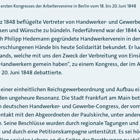
 ersten Kongresses der Arbeitervereine in Berlin vom 18. bis 20. Juni 1848
z 1848 beflügelte Vertreter von Handwerker- und Gewerbe
en und Wünsche zu bündeln. Federführend war der 1844 
ch Philipp Hedemann gegründete Handwerkerverein in der 
schlungenen Hände bis heute Solidarität bekundet. Er lu
lands, welche mit uns den Zweck der Verbreitung von Einsic
 Handwerkern gemein haben", zu einem Kongress, der im A
 20. Juni 1848 debattierte.
 einer einheitlichen Reichsgewerbeordnung und Aufbau ei
den ungeheure Resonanz. Die Stadt Frankfurt am Main bot
 deutschen Handwerker- und Gewerbe-Congress, der vom 14
ntakt mit den Abgeordneten der Paulskirche, unter ande
te. Seine Beschlüsse wurden durch regionale Tagungen und
 und durch eine Petitionskampagne unterstützt. Es sei höc
en socialen Lebens an die Spitze der Berathungen zu ste