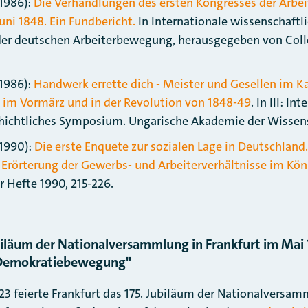
(1986):
Die Verhandlungen des ersten Kongresses der Arbeit
Juni 1848. Ein Fundbericht.
In Internationale wissenschaft
der deutschen Arbeiterbewegung, herausgegeben von Coll
(1986):
Handwerk errette dich - Meister und Gesellen im 
 im Vormärz und in der Revolution von 1848-49
. In III: In
ichtliches Symposium. Ungarische Akademie der Wissensc
(1990):
Die erste Enquete zur sozialen Lage in Deutschland
Erörterung der Gewerbs- und Arbeiterverhältnisse im Kön
r Hefte 1990, 215-226.
biläum der Nationalversammlung in Frankfurt im Ma
re Demokratiebewegung"
023 feierte Frankfurt das 175. Jubiläum der Nationalversam