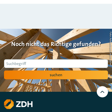
Foto: AdobeStock/Countrypi
Noch nicht das Richtige gefunden?
Suche
suchen
Nach
oben
Scrollen