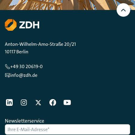
Nach
oben
Scrollen
Anton-Wilhelm-Amo-Straße 20/21
10117 Berlin
+49 30 20619-0
info@zdh.de
[Der ZDH in den Sozialen Netzwerken]
LinkedIn
instagram
Twitter
Facebook
Youtube
Newsletterservice