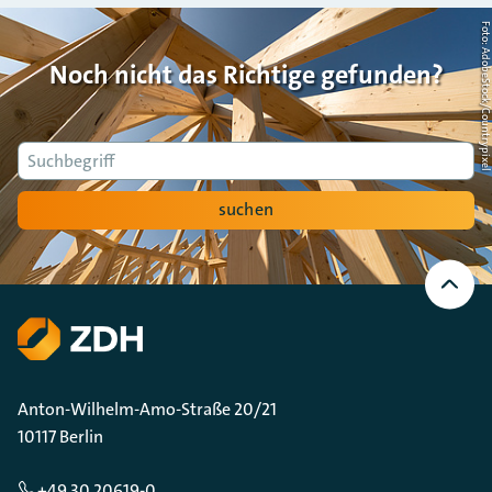
Foto: AdobeStock/Countrypi
Noch nicht das Richtige gefunden?
Suche
suchen
Nach
oben
Scrollen
Anton-Wilhelm-Amo-Straße 20/21
10117 Berlin
+49 30 20619-0