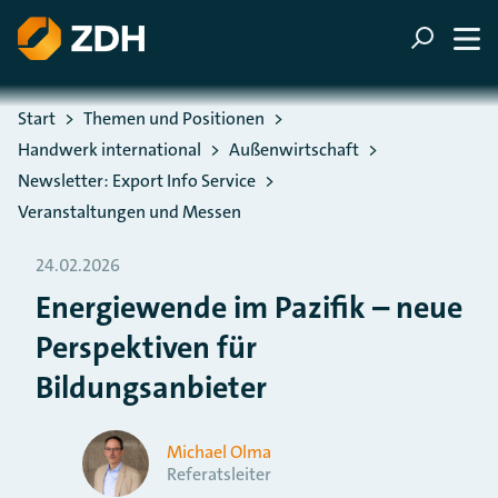
ZUM HAUPTINHALT SPRINGEN
ZUR SUCHE SPRINGEN
Sie befinden sich hier:
Start
Themen und Positionen
Handwerk international
Außenwirtschaft
Newsletter: Export Info Service
Veranstaltungen und Messen
24.02.2026
Energiewende im Pazifik – neue
Perspektiven für
Bildungsanbieter
Michael Olma
Referatsleiter