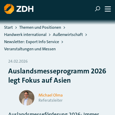
ZUM HAUPTINHALT SPRINGEN
ZUR SUCHE SPRINGEN
Sie befinden sich hier:
Start
Themen und Positionen
Handwerk international
Außenwirtschaft
Newsletter: Export Info Service
Veranstaltungen und Messen
24.02.2026
Auslandsmesseprogramm 2026
legt Fokus auf Asien
Michael Olma
Referatsleiter
Auslandsmesseförderung 2026: Immer