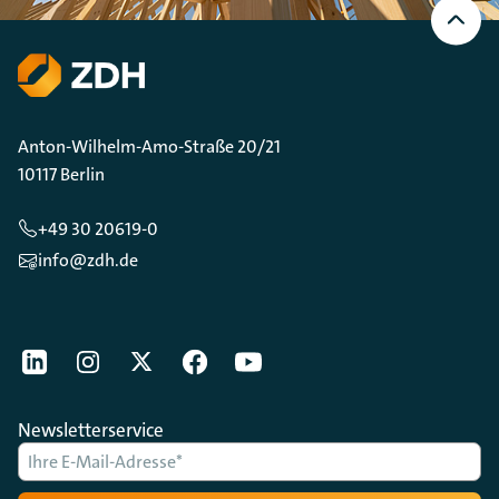
oben
Scrollen
Anton-Wilhelm-Amo-Straße 20/21
10117 Berlin
+49 30 20619-0
info@zdh.de
[Der ZDH in den Sozialen Netzwerken]
LinkedIn
instagram
Twitter
Facebook
Youtube
Newsletterservice