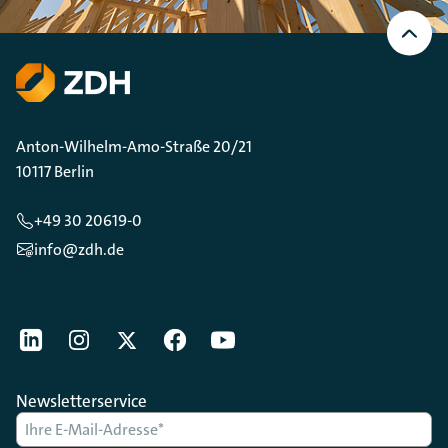
Nach
oben
Scrollen
Anton-Wilhelm-Amo-Straße 20/21
10117 Berlin
+49 30 20619-0
info@zdh.de
[Der ZDH in den Sozialen Netzwerken]
LinkedIn
instagram
Twitter
Facebook
Youtube
Newsletterservice