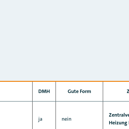
DMH
Gute Form
Z
Zentralv
ja
nein
Heizung