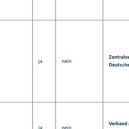
Zentralv
ja
nein
Deutsche
Verband 
ja
nein