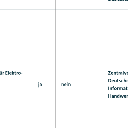
r Elektro-
Zentralv
.
Deutsche
ja
nein
Informat
Handwer