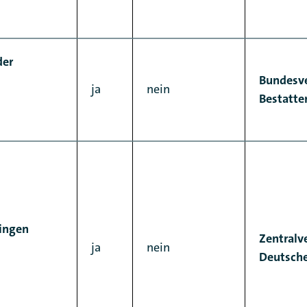
der
Bundesv
ja
nein
Bestatter
ingen
Zentralv
ja
nein
Deutsch