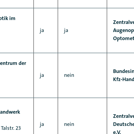
ptik im
Zentralv
ja
ja
Augenopt
Optometr
zentrum der
Bundesi
ja
nein
Kfz-Han
handwerk
Zentralv
ja
nein
Deutsch
alstr. 23
e.V.