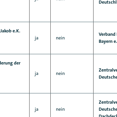
Deutschl
Jakob e.K.
Verband 
ja
nein
Bayern e.
derung der
Zentralv
ja
nein
Deutsch
Zentralv
ja
nein
Deutsch
Dachdec