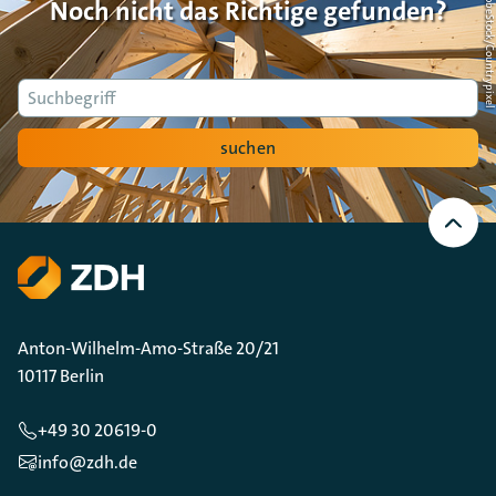
Foto: AdobeStock/Countrypi
Noch nicht das Richtige gefunden?
Suche
suchen
Nach
oben
Scrollen
Anton-Wilhelm-Amo-Straße 20/21
10117 Berlin
+49 30 20619-0
info@zdh.de