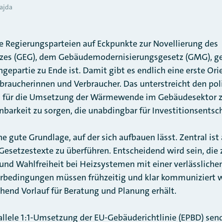
ajda
die Regierungsparteien auf Eckpunkte zur Novellierung des
zes (GEG), dem Gebäudemodernisierungsgesetz (GMG), ge
epartie zu Ende ist. Damit gibt es endlich eine erste Or
rbraucherinnen und Verbraucher. Das unterstreicht den pol
an für die Umsetzung der Wärmewende im Gebäudesektor zu
nbarkeit zu sorgen, die unabdingbar für Investitionsents
e gute Grundlage, auf der sich aufbauen lässt. Zentral ist a
 Gesetzestexte zu überführen. Entscheidend wird sein, die
und Wahlfreiheit bei Heizsystemen mit einer verlässlichen
derbedingungen müssen frühzeitig und klar kommuniziert 
end Vorlauf für Beratung und Planung erhält.
llele 1:1-Umsetzung der EU-Gebäuderichtlinie (EPBD) send