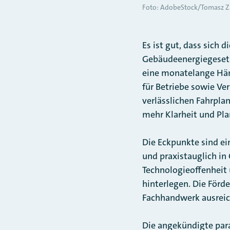
Foto: AdobeStock/Tomasz Z
Es ist gut, dass sich 
Gebäudeenergiegeset
eine monatelange Häng
für Betriebe sowie Ve
verlässlichen Fahrpl
mehr Klarheit und Pla
Die Eckpunkte sind ein
und praxistauglich in
Technologieoffenheit 
hinterlegen. Die För
Fachhandwerk ausreich
Die angekündigte para