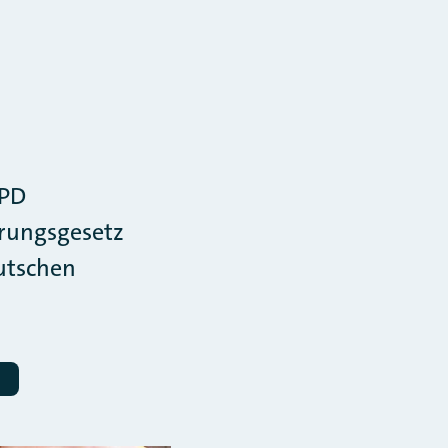
SPD
rungsgesetz
eutschen