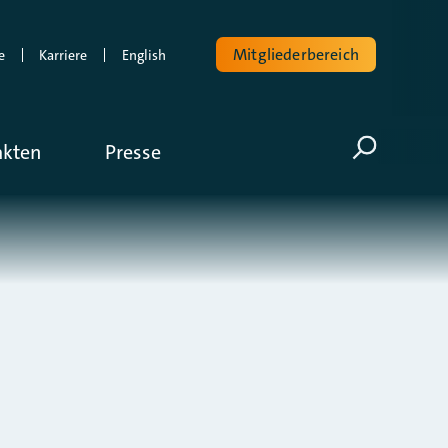
Mitgliederbereich
e
Karriere
English
Volltextsuche
akten
Presse
Suche öf