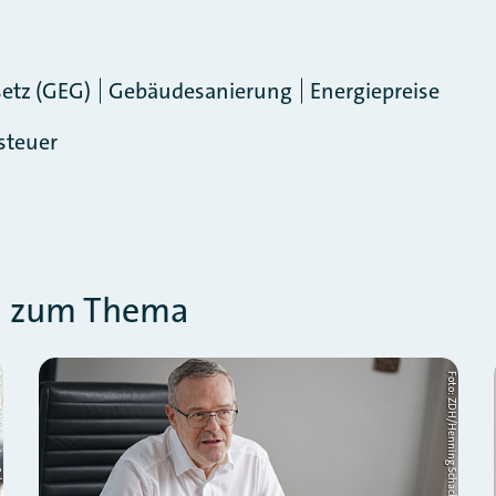
etz (GEG)
Gebäudesanierung
Energiepreise
steuer
en zum Thema
 Schacht
Foto: ZDH/Henning Schacht