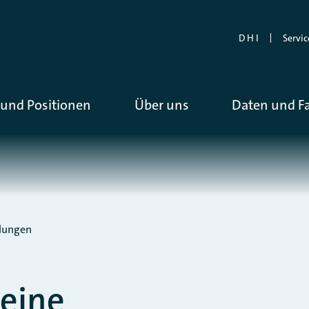
D H I
Servic
und Positionen
Über uns
Daten und F
ilungen
 eine