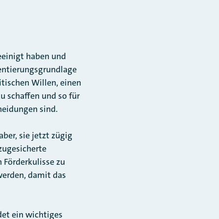
einigt haben und
ientierungsgrundlage
itischen Willen, einen
 schaffen und so für
cheidungen sind.
ber, sie jetzt zügig
 zugesicherte
 Förderkulisse zu
werden, damit das
et ein wichtiges