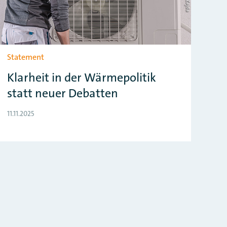
Statement
St
Klarheit in der Wärmepolitik
H
statt neuer Debatten
un
11.11.2025
28.