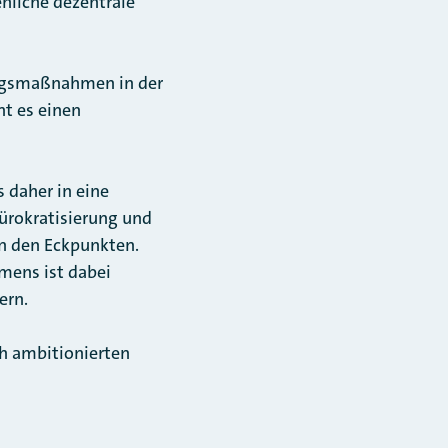
nliche dezentrale
ungsmaßnahmen in der
t es einen
daher in eine
ürokratisierung und
in den Eckpunkten.
mens ist dabei
ern.
ch ambitionierten