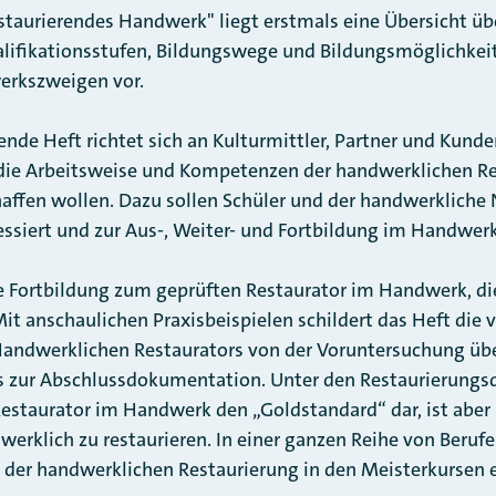
staurierendes Handwerk" liegt erstmals eine Übersicht üb
alifikationsstufen, Bildungswege und Bildungsmöglichkei
erkszweigen vor.
nde Heft richtet sich an Kulturmittler, Partner und Kund
n die Arbeitsweise und Kompetenzen der handwerklichen R
affen wollen. Dazu sollen Schüler und der handwerkliche
essiert und zur Aus-, Weiter- und Fortbildung im Handwer
ie Fortbildung zum geprüften Restaurator im Handwerk, di
it anschaulichen Praxisbeispielen schildert das Heft die 
Handwerklichen Restaurators von der Voruntersuchung übe
s zur Abschlussdokumentation. Unter den Restaurierungsq
Restaurator im Handwerk den „Goldstandard“ dar, ist aber
erklich zu restaurieren. In einer ganzen Reihe von Beruf
n der handwerklichen Restaurierung in den Meisterkursen 