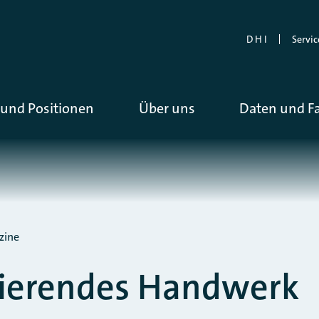
D H I
Servic
und Positionen
Über uns
Daten und F
zine
rierendes Handwerk