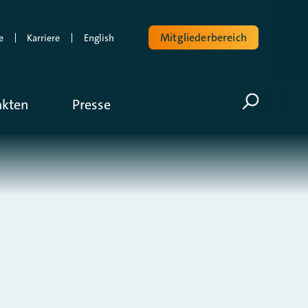
Mitgliederbereich
e
Karriere
English
Volltextsuche
akten
Presse
Suche öf