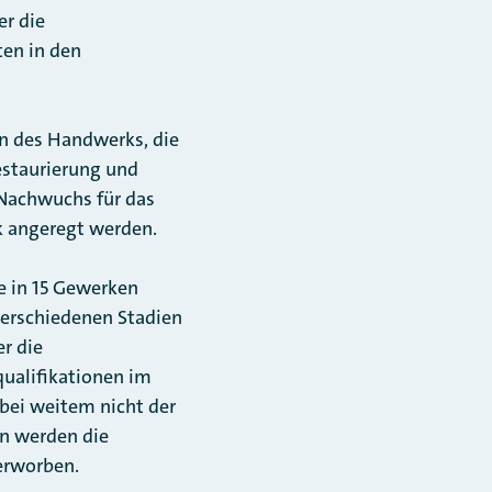
er die
ten in den
en des Handwerks, die
estaurierung und
 Nachwuchs für das
k angeregt werden.
e in 15 Gewerken
verschiedenen Stadien
r die
ualifikationen im
 bei weitem nicht der
en werden die
erworben.