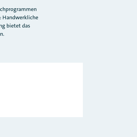
auschprogrammen
h: Handwerkliche
ung bietet das
n.