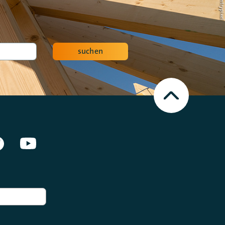
suchen
Nach
oben
Scrollen
en Netzwerken]
Facebook
Youtube