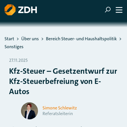
ZUM HAUPTINHALT SPRINGEN
ZUR SUCHE SPRINGEN
Sie befinden sich hier:
Start
Über uns
Bereich Steuer- und Haushaltspolitik
Sonstiges
27.11.2025
Kfz-Steuer – Gesetzentwurf zur
Kfz-Steuerbefreiung von E-
Autos
Simone Schlewitz
Referatsleiterin