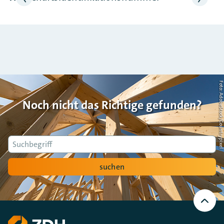
Foto: AdobeStock/Countrypi
Noch nicht das Richtige gefunden?
Suche
suchen
Nach
oben
Scrollen