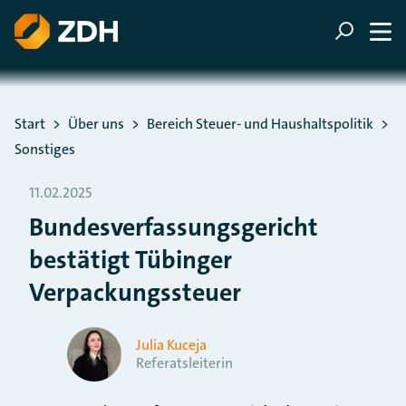
ZUM HAUPTINHALT SPRINGEN
ZUR SUCHE SPRINGEN
Sie befinden sich hier:
Start
Über uns
Bereich Steuer- und Haushaltspolitik
Sonstiges
11.02.2025
Bundesverfassungsgericht
bestätigt Tübinger
Verpackungssteuer
Julia Kuceja
Referatsleiterin