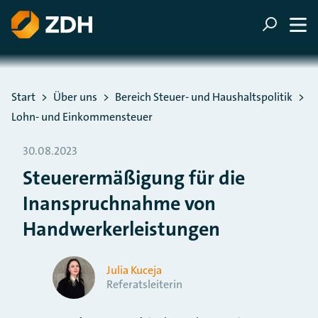
ZUM HAUPTINHALT SPRINGEN
ZUR SUCHE SPRINGEN
Sie befinden sich hier:
Start
Über uns
Bereich Steuer- und Haushaltspolitik
Lohn- und Einkommensteuer
30.08.2023
Steuerermäßigung für die
Inanspruchnahme von
Handwerkerleistungen
Julia Kuceja
Referatsleiterin