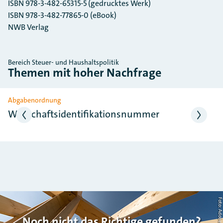
ISBN 978-3-482-65315-5 (gedrucktes Werk)
ISBN 978-3-482-77865-0 (eBook)
NWB Verlag
Bereich Steuer- und Haushaltspolitik
Themen mit hoher Nachfrage
Slider überspringen
Abgabenordnung
Wirtschaftsidentifikationsnummer
Noch nicht das Richtige gefunden?