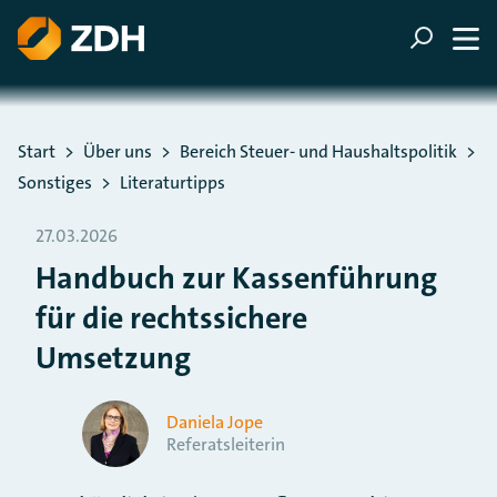
ZUM HAUPTINHALT SPRINGEN
ZUR SUCHE SPRINGEN
Sie befinden sich hier:
Start
Über uns
Bereich Steuer- und Haushaltspolitik
Sonstiges
Literaturtipps
27.03.2026
Handbuch zur Kassenführung
für die rechtssichere
Umsetzung
Daniela Jope
Referatsleiterin