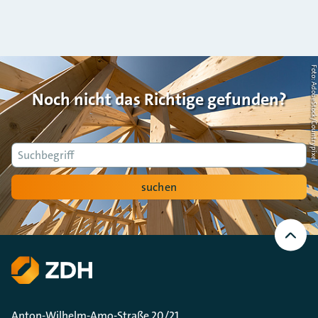
Foto: AdobeStock/Countrypi
Noch nicht das Richtige gefunden?
Suche
suchen
Nach
oben
Scrollen
Anton-Wilhelm-Amo-Straße 20/21