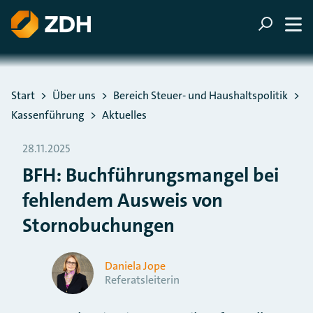
ZUM HAUPTINHALT SPRINGEN
ZUR SUCHE SPRINGEN
Sie befinden sich hier:
Start
Über uns
Bereich Steuer- und Haushaltspolitik
Kassenführung
Aktuelles
28.11.2025
BFH: Buchführungsmangel bei
fehlendem Ausweis von
Stornobuchungen
Daniela Jope
Referatsleiterin