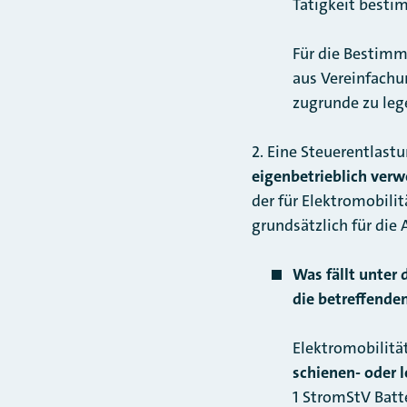
Tätigkeit besti
Für die Bestimm
aus Vereinfachu
zugrunde zu leg
2. Eine Steuerentlast
eigenbetrieblich ver
der für Elektromobili
grundsätzlich für die
Was fällt unter
die betreffend
Elektromobilitä
schienen- oder 
1 StromStV Batt