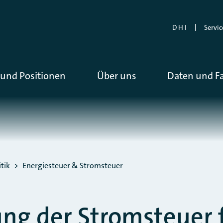
D H I
Servic
und Positionen
Über uns
Daten und F
tik
Energiesteuer & Stromsteuer
ung der Stromsteuer 