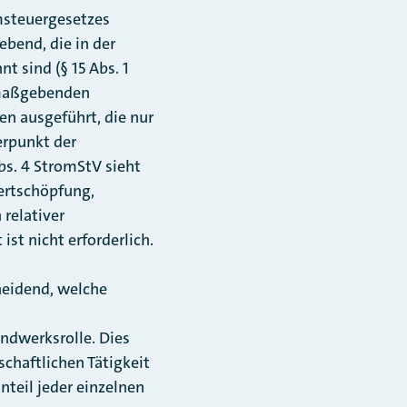
msteuergesetzes
bend, die in der
 sind (§ 15 Abs. 1
m maßgebenden
en ausgeführt, die nur
erpunkt der
Abs. 4 StromStV sieht
ertschöpfung,
 relativer
st nicht erforderlich.
cheidend, welche
ndwerksrolle. Dies
schaftlichen Tätigkeit
teil jeder einzelnen