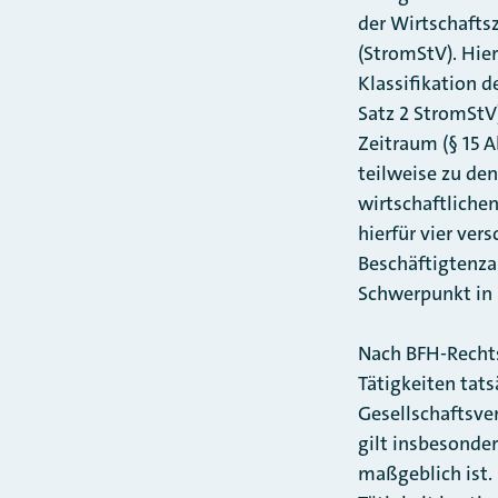
der Wirtschafts
(StromStV). Hie
Klassifikation 
Satz 2 StromStV)
Zeitraum (§ 15 A
teilweise zu de
wirtschaftlichen
hierfür vier ve
Beschäftigtenzah
Schwerpunkt in b
Nach BFH-Rechtsp
Tätigkeiten tat
Gesellschaftsve
gilt insbesonder
maßgeblich ist.