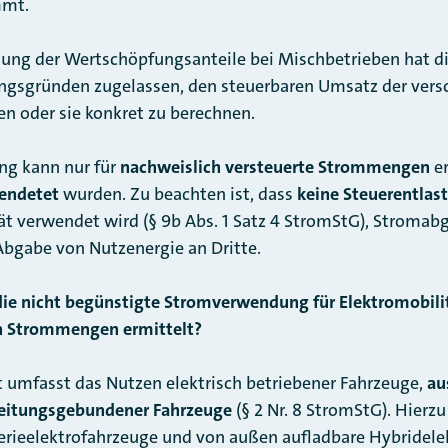
mmt.
ung der Wertschöpfungsanteile bei Mischbetrieben hat d
ngsgründen zugelassen, den steuerbaren Umsatz der vers
en oder sie konkret zu berechnen.
ung kann nur für
nachweislich versteuerte Strommengen
er
wendetet
wurden. Zu beachten ist, dass
keine Steuerentlas
tät verwendet wird (§ 9b Abs. 1 Satz 4 StromStG), Stromab
 Abgabe von Nutzenergie an Dritte.
 die nicht begünstigte Stromverwendung für Elektromobil
en Strommengen ermittelt?
t umfasst das Nutzen elektrisch betriebener Fahrzeuge,
a
leitungsgebundener Fahrzeuge
(§ 2 Nr. 8 StromStG). Hierzu
erieelektrofahrzeuge und von außen aufladbare Hybridele