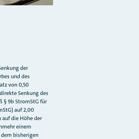
Senkung der
rbes und des
atz von 0,50
direkte Senkung des
ß § 9b StromStG für
omStG) auf 2,00
h auf die Höhe der
nunmehr einem
u dem bisherigen