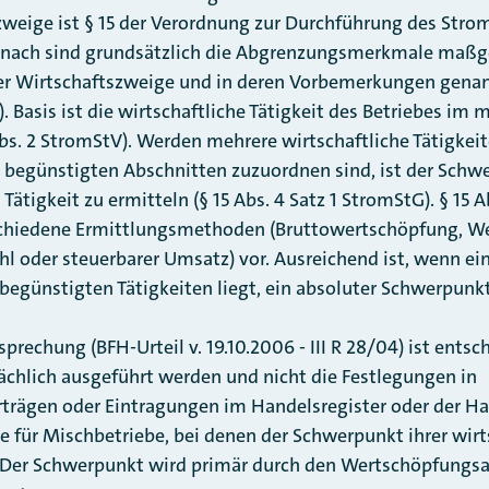
zweige ist § 15 der Verordnung zur Durchführung des Stro
rnach sind grundsätzlich die Abgrenzungsmerkmale maßge
der Wirtschaftszweige und in deren Vorbemerkungen genannt
. Basis ist die wirtschaftliche Tätigkeit des Betriebes i
bs. 2 StromStV). Werden mehrere wirtschaftliche Tätigkeit
n begünstigten Abschnitten zuzuordnen sind, ist der Schw
 Tätigkeit zu ermitteln (§ 15 Abs. 4 Satz 1 StromStG). § 15 
rschiedene Ermittlungsmethoden (Bruttowertschöpfung, W
l oder steuerbarer Umsatz) vor. Ausreichend ist, wenn ein
egünstigten Tätigkeiten liegt, ein absoluter Schwerpunkt i
rechung (BFH-Urteil v. 19.10.2006 - III R 28/04) ist ents
sächlich ausgeführt werden und nicht die Festlegungen in
rträgen oder Eintragungen im Handelsregister oder der Ha
e für Mischbetriebe, bei denen der Schwerpunkt ihrer wirt
 Der Schwerpunkt wird primär durch den Wertschöpfungsan