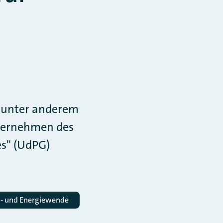
t unter anderem
nternehmen des
s" (UdPG)
a- und Energiewende