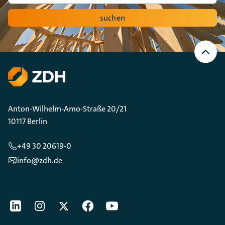
suchen
Nach
oben
Scrollen
Anton-Wilhelm-Amo-Straße 20/21
10117 Berlin
+49 30 20619-0
info@zdh.de
[Der ZDH in den Sozialen Netzwerken]
LinkedIn
instagram
Twitter
Facebook
Youtube