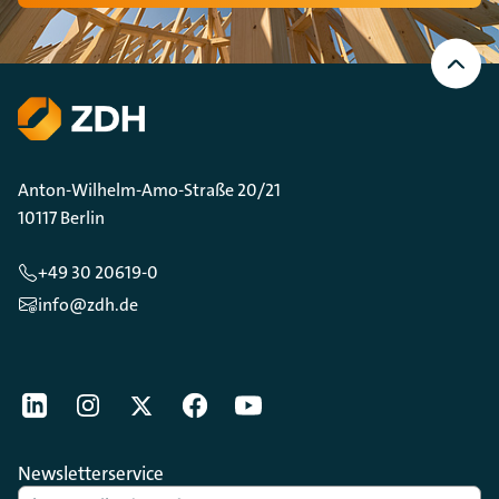
Nach
oben
Scrollen
Anton-Wilhelm-Amo-Straße 20/21
10117 Berlin
+49 30 20619-0
info@zdh.de
[Der ZDH in den Sozialen Netzwerken]
LinkedIn
instagram
Twitter
Facebook
Youtube
Newsletterservice