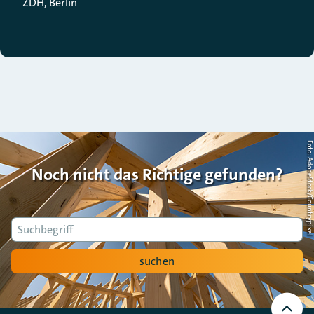
ZDH, Berlin
Foto: AdobeStock/Countrypi
Noch nicht das Richtige gefunden?
Suche
suchen
Nach
oben