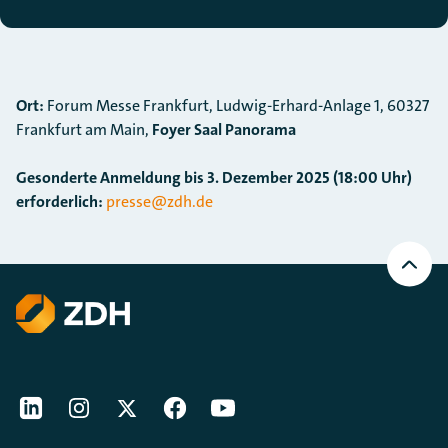
Ort:
Forum Messe Frankfurt, Ludwig-Erhard-Anlage 1, 60327
Frankfurt am Main,
Foyer Saal Panorama
Gesonderte Anmeldung bis 3. Dezember 2025 (18:00 Uhr)
erforderlich:
presse@zdh.de
Nach
oben
Scrollen
[Der ZDH in den Sozialen Netzwerken]
LinkedIn
instagram
Twitter
Facebook
Youtube