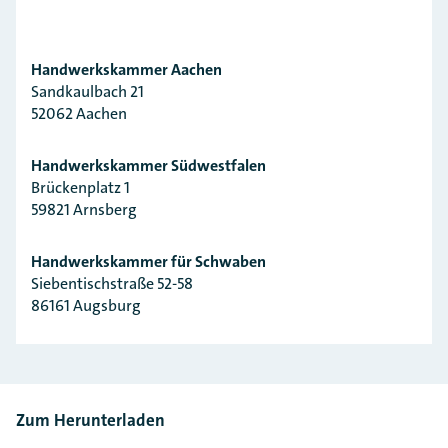
5
Handwerkskammer Aachen
2
Sandkaulbach 21
5
52062 Aachen
11
Handwerkskammer Südwestfalen
Brückenplatz 1
59821 Arnsberg
2
4
Handwerkskammer für Schwaben
Siebentischstraße 52-58
86161 Augsburg
Leaflet
| ©
OpenStreetMap
contributors
Handwerkskammer für Ostfriesland
Straße des Handwerks 2
26603 Aurich
Zum Herunterladen