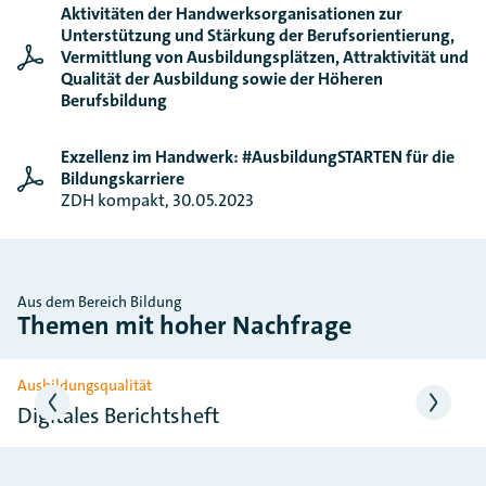
Handwerkskammer für Oberfranken
Aktivitäten der Handwerksorganisationen zur
Kerschensteinerstr. 7
Unterstützung und Stärkung der Berufsorientierung,
95448 Bayreuth
Vermittlung von Ausbildungsplätzen, Attraktivität und
Qualität der Ausbildung sowie der Höheren
Berufsbildung
Handwerkskammer Berlin
Blücherstraße 68
Exzellenz im Handwerk: #AusbildungSTARTEN für die
10961 Berlin
Bildungskarriere
ZDH kompakt, 30.05.2023
Handwerkskammer Ostwestfalen-Lippe zu Bielefeld
Campus Handwerk 1
33613 Bielefeld
Aus dem Bereich Bildung
Handwerkskammer Braunschweig-Lüneburg-Stade
Themen mit hoher Nachfrage
Dahlenburger Landstraße 62
21337 Lüneburg
Slider überspringen
Ausbildungsqualität
Digitales Berichtsheft
Handwerkskammer Bremen
Ansgaritorstr. 24
28195 Bremen