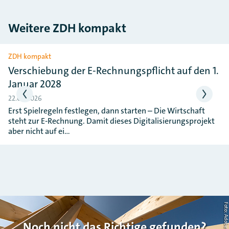
Weitere ZDH kompakt
Slider überspringen
ZDH kompakt
Verschiebung der E-Rechnungspflicht auf den 1.
Januar 2028
22.06.2026
Erst Spielregeln festlegen, dann starten – Die Wirtschaft
steht zur E-Rechnung. Damit dieses Digitalisierungsprojekt
aber nicht auf ei…
Noch nicht das Richtige gefunden?