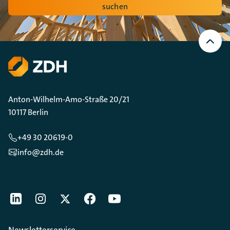
suchen
Nach
oben
Scrollen
Anton-Wilhelm-Amo-Straße 20/21
10117 Berlin
+49 30 20619-0
info@zdh.de
[Der ZDH in den Sozialen Netzwerken]
LinkedIn
instagram
Twitter
Facebook
Youtube