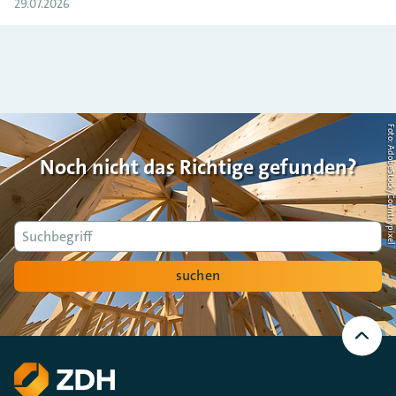
29.07.2026
Foto: AdobeStock/Countrypi
Noch nicht das Richtige gefunden?
Suche
suchen
Nach
oben
Scrollen